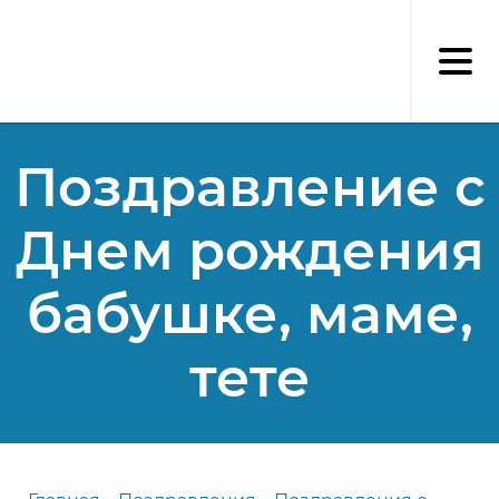
Перейти
к
основному
содержанию
Поздравление с
Днем рождения
бабушке, маме,
тете