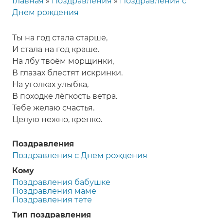
Главная
Поздравления
Поздравления с
Строка
Днем рождения
навигации
Ты на год стала старше,
И стала на год краше.
На лбу твоём морщинки,
В глазах блестят искринки.
На уголках улыбка,
В походке лёгкость ветра.
Тебе желаю счастья.
Целую нежно, крепко.
Поздравления
Поздравления с Днем рождения
Кому
Поздравления бабушке
Поздравления маме
Поздравления тете
Тип поздравления