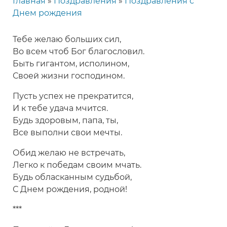
Главная
Поздравления
Поздравления с
Строка
Днем рождения
навигации
Тебе желаю больших сил,
Во всем чтоб Бог благословил.
Быть гигантом, исполином,
Своей жизни господином.
Пусть успех не прекратится,
И к тебе удача мчится.
Будь здоровым, папа, ты,
Все выполни свои мечты.
Обид желаю не встречать,
Легко к победам своим мчать.
Будь обласканным судьбой,
С Днем рождения, родной!
***