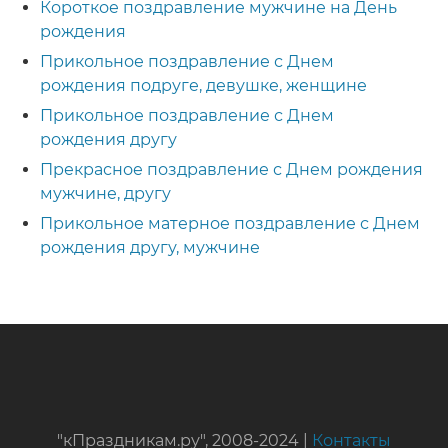
Короткое поздравление мужчине на День
рождения
Прикольное поздравление с Днем
рождения подруге, девушке, женщине
Прикольное поздравление с Днем
рождения другу
Прекрасное поздравление с Днем рождения
мужчине, другу
Прикольное матерное поздравление с Днем
рождения другу, мужчине
"кПраздникам.ру", 2008-2024 |
Контакты