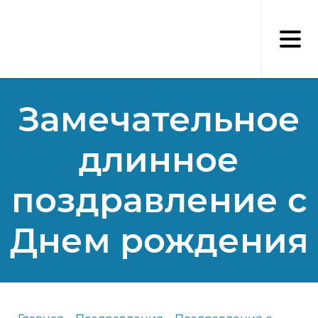
Перейти
к
основному
содержанию
Замечательное
длинное
поздравление с
Днем рождения