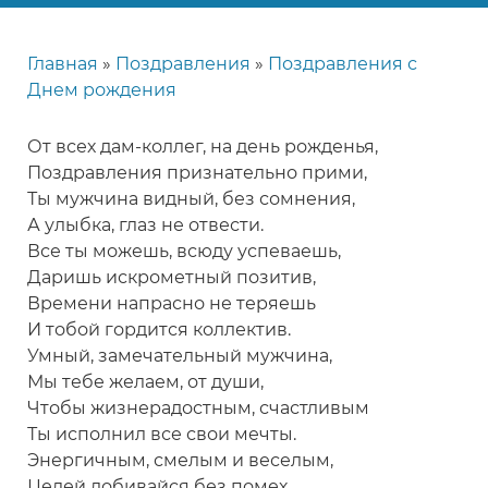
Главная
Поздравления
Поздравления с
Строка
Днем рождения
навигации
От всех дам-коллег, на день рожденья,
Поздравления признательно прими,
Ты мужчина видный, без сомнения,
А улыбка, глаз не отвести.
Все ты можешь, всюду успеваешь,
Даришь искрометный позитив,
Времени напрасно не теряешь
И тобой гордится коллектив.
Умный, замечательный мужчина,
Мы тебе желаем, от души,
Чтобы жизнерадостным, счастливым
Ты исполнил все свои мечты.
Энергичным, смелым и веселым,
Целей добивайся без помех,