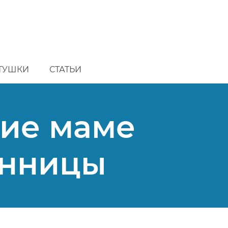
ТУШКИ
СТАТЬИ
ние маме
инницы