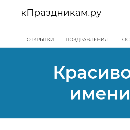
Перейти
к
кПраздникам.ру
основному
содержанию
ОТКРЫТКИ
ПОЗДРАВЛЕНИЯ
ТОС
Красиво
имени