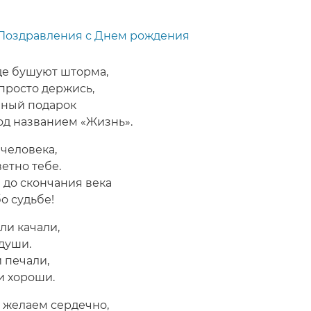
Поздравления с Днем рождения
де бушуют шторма,
 просто держись,
вный подарок
од названием «Жизнь».
 человека,
етно тебе.
 до скончания века
о судьбе!
ли качали,
души.
 печали,
и хороши.
 желаем сердечно,