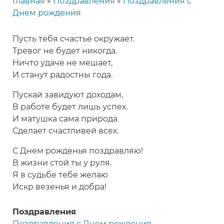
Главная
Поздравления
Поздравления с
Строка
Днем рождения
навигации
Пусть тебя счастье окружает.
Тревог не будет никогда.
Ничто удаче не мешает,
И станут радостны года.
Пускай завидуют доходам,
В работе будет лишь успех.
И матушка сама природа
Сделает счастливей всех.
С Днем рожденья поздравляю!
В жизни стой ты у руля.
Я в судьбе тебе желаю
Искр везенья и добра!
Поздравления
Поздравления с Днем рождения