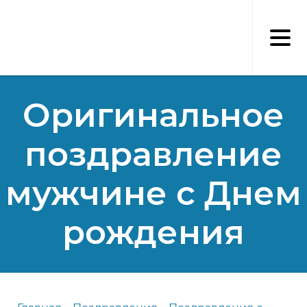
Перейти
к
основному
содержанию
Оригинальное
поздравление
мужчине с Днем
рождения