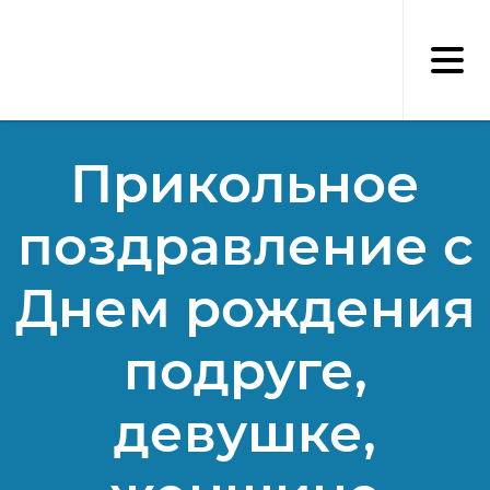
Перейти
к
основному
содержанию
Прикольное
поздравление с
Днем рождения
подруге,
девушке,