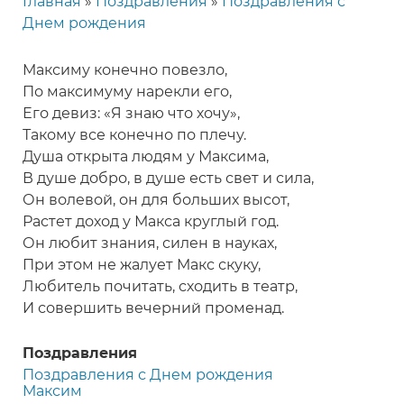
Главная
Поздравления
Поздравления с
Строка
Днем рождения
навигации
Максиму конечно повезло,
По максимуму нарекли его,
Его девиз: «Я знаю что хочу»,
Такому все конечно по плечу.
Душа открыта людям у Максима,
В душе добро, в душе есть свет и сила,
Он волевой, он для больших высот,
Растет доход у Макса круглый год.
Он любит знания, силен в науках,
При этом не жалует Макс скуку,
Любитель почитать, сходить в театр,
И совершить вечерний променад.
Поздравления
Поздравления с Днем рождения
Максим