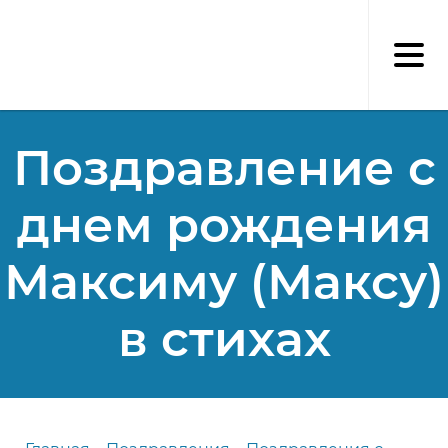
Перейти
к
основному
содержанию
Поздравление с
днем рождения
Максиму (Максу)
в стихах