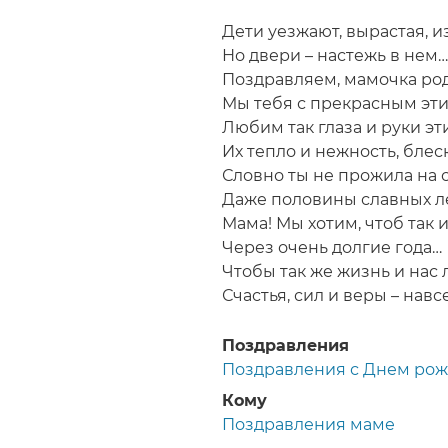
Строка
навигации
Дети уезжают, вырастая, и
Но двери – настежь в нем…
Поздравляем, мамочка род
Мы тебя с прекрасным эт
Любим так глаза и руки эти
Их тепло и нежность, блеск
Словно ты не прожила на 
Даже половины славных л
Мама! Мы хотим, чтоб так 
Через очень долгие года…
Чтобы так же жизнь и нас 
Счастья, сил и веры – навс
Поздравления
Поздравления с Днем ро
Кому
Поздравления маме