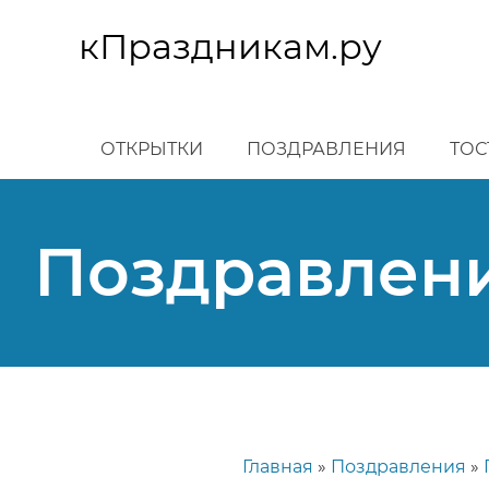
Перейти
к
кПраздникам.ру
основному
содержанию
ОТКРЫТКИ
ПОЗДРАВЛЕНИЯ
ТОС
Поздравлени
Главная
Поздравления