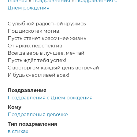
Главная
Поздравления
Поздравления с
Строка
Днем рождения
навигации
С улыбкой радостной кружись
Под дискотек мотив,
Пусть станет красочнее жизнь
От ярких перспектив!
Всегда верь в лучшее, мечтай,
Пусть ждёт тебя успех!
С восторгом каждый день встречай
И будь счастливей всех!
Поздравления
Поздравления с Днем рождения
Кому
Поздравления девочке
Тип поздравления
в стихах