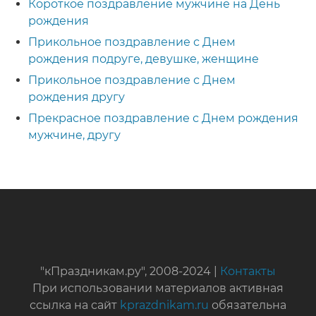
Короткое поздравление мужчине на День
рождения
Прикольное поздравление с Днем
рождения подруге, девушке, женщине
Прикольное поздравление с Днем
рождения другу
Прекрасное поздравление с Днем рождения
мужчине, другу
"кПраздникам.ру", 2008-2024 |
Контакты
При использовании материалов активная
ссылка на сайт
kprazdnikam.ru
обязательна