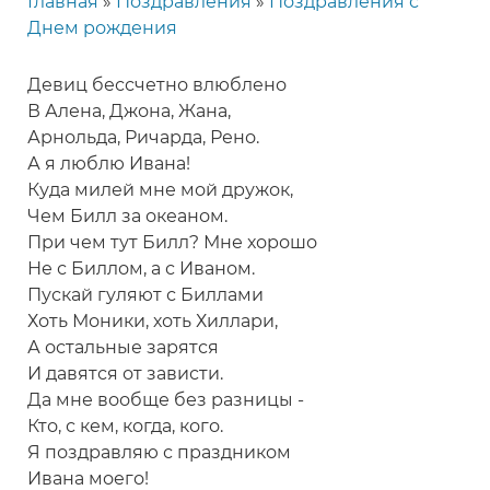
Главная
Поздравления
Поздравления с
Строка
Днем рождения
навигации
Девиц бессчетно влюблено
В Алена, Джона, Жана,
Арнольда, Ричарда, Рено.
А я люблю Ивана!
Куда милей мне мой дружок,
Чем Билл за океаном.
При чем тут Билл? Мне хорошо
Не с Биллом, а с Иваном.
Пускай гуляют с Биллами
Хоть Моники, хоть Хиллари,
А остальные зарятся
И давятся от зависти.
Да мне вообще без разницы -
Кто, с кем, когда, кого.
Я поздравляю с праздником
Ивана моего!