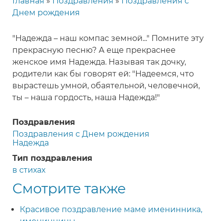
Главная
Поздравления
Поздравления с
Строка
Днем рождения
навигации
"Надежда – наш компас земной..." Помните эту
прекрасную песню? А еще прекраснее
женское имя Надежда. Называя так дочку,
родители как бы говорят ей: "Надеемся, что
вырастешь умной, обаятельной, человечной,
ты – наша гордость, наша Надежда!"
Поздравления
Поздравления с Днем рождения
Надежда
Тип поздравления
в стихах
Смотрите также
Красивое поздравление маме именинника,