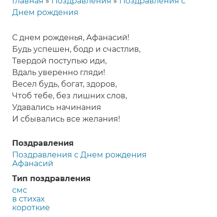
Главная
Поздравления
Поздравления с
Строка
Днем рождения
навигации
С днем рожденья, Афанасий!
Будь успешен, бодр и счастлив,
Твердой поступью иди,
Вдаль уверенно гляди!
Весел будь, богат, здоров,
Чтоб тебе, без лишних слов,
Удавались начинания
И сбывались все желания!
Поздравления
Поздравления с Днем рождения
Афанасий
Тип поздравления
смс
в стихах
короткие