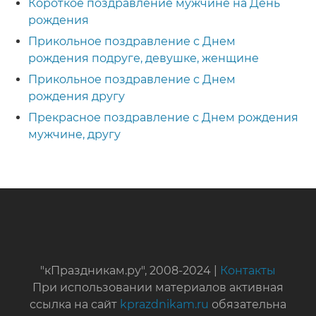
Короткое поздравление мужчине на День
рождения
Прикольное поздравление с Днем
рождения подруге, девушке, женщине
Прикольное поздравление с Днем
рождения другу
Прекрасное поздравление с Днем рождения
мужчине, другу
"кПраздникам.ру", 2008-2024 |
Контакты
При использовании материалов активная
ссылка на сайт
kprazdnikam.ru
обязательна