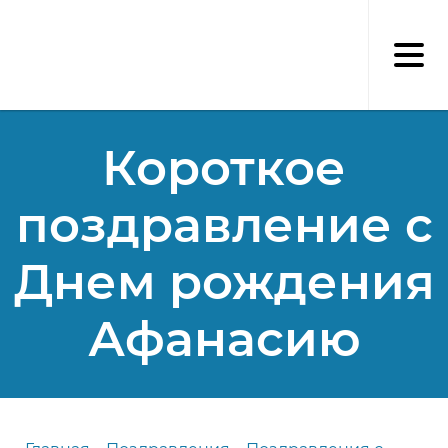
Перейти
к
основному
содержанию
Короткое
поздравление с
Днем рождения
Афанасию