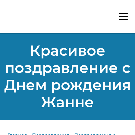
Перейти
к
основному
содержанию
Красивое
поздравление с
Днем рождения
Жанне