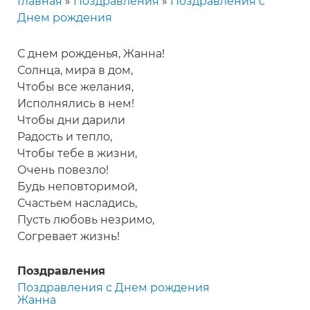
Главная
Поздравления
Поздравления с
Строка
Днем рождения
навигации
С днем рожденья, Жанна!
Солнца, мира в дом,
Чтобы все желания,
Исполнялись в нем!
Чтобы дни дарили
Радость и тепло,
Чтобы тебе в жизни,
Очень повезло!
Будь неповторимой,
Счастьем насладись,
Пусть любовь незримо,
Согревает жизнь!
Поздравления
Поздравления с Днем рождения
Жанна