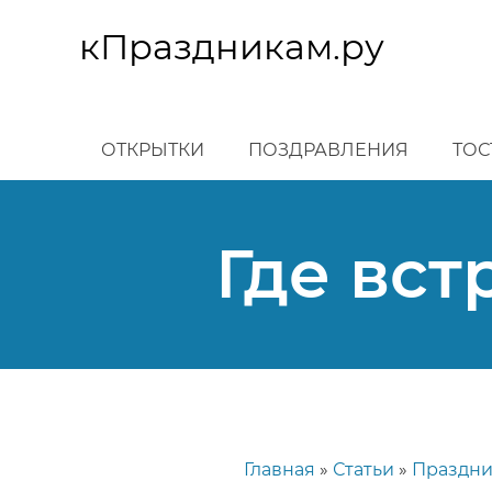
Перейти
к
кПраздникам.ру
основному
содержанию
ОТКРЫТКИ
ПОЗДРАВЛЕНИЯ
ТОС
Где вст
Главная
Статьи
Праздн