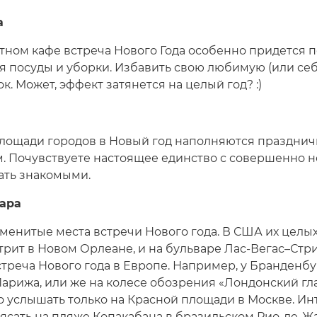
а
ютном кафе встреча Нового Года особенно придется
ья посуды и уборки. Избавить свою любимую (или с
к. Может, эффект затянется на целый год? :)
площади городов в Новый год наполняются праздни
м. Почувствуете настоящее единство с совершенно 
тать знакомыми.
шара
енитые места встречи Нового года. В США их целых
рит в Новом Орлеане, и на бульваре Лас-Вегас–Стри
стреча Нового года в Европе. Например, у Бранденбу
Парижа, или же на колесе обозрения «Лондонский гла
 услышать только на Красной площади в Москве. Ин
плясать на пляже Копакабана в бразильском Рио-де-Ж