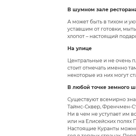
В шумном зале ресторан
А может быть в тихом и у
уставшим от готовки, мыт
хлопот – настоящий подаро
На улице
Центральные и не очень 
стоит отмечать именно та
некоторые из них могут с
В любой точке земного 
Существуют всемирно знам
Таймс-Сквер, Френчмен-Ст
Ни в чем не уступает им в
или на Елисейских полях 
Настоящие Куранты можно
год в теплых странах. По