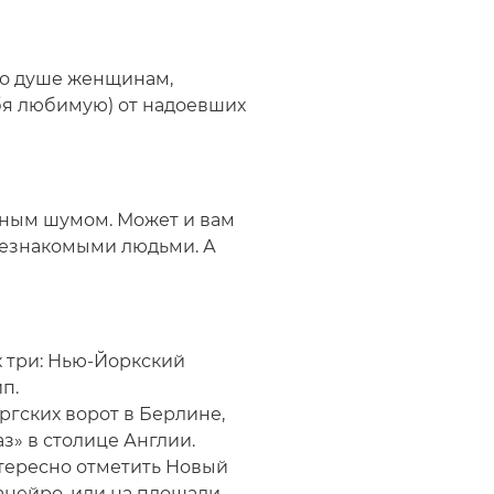
 по душе женщинам,
ебя любимую) от надоевших
чным шумом. Может и вам
незнакомыми людьми. А
 три: Нью-Йоркский
п.
ргских ворот в Берлине,
з» в столице Англии.
тересно отметить Новый
анейро, или на площади