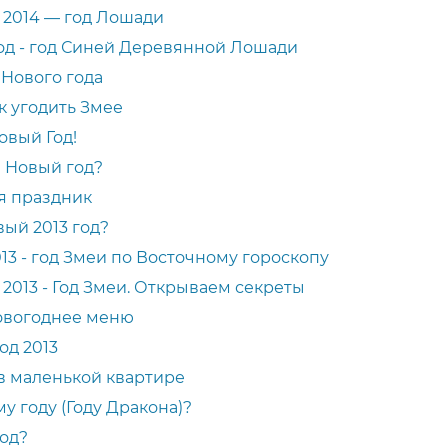
 2014 — год Лошади
од - год Синей Деревянной Лошади
 Нового года
к угодить Змее
овый Год!
а Новый год?
ся праздник
вый 2013 год?
13 - год Змеи по Восточному гороскопу
 2013 - Год Змеи. Открываем секреты
Новогоднее меню
од 2013
 в маленькой квартире
у году (Году Дракона)?
год?