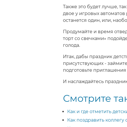
Также это будет лучше, та
двое у игровых автоматов 
останется один, или, наоб
Продумайте и время отведен
торт со свечками» подойде
голода.
Итак, дабы праздник детст
присутствующих - займите
подготовьте приглашения 
И наслаждайтесь праздник
Смотрите та
Как и где отметить детс
Как поздравить коллегу