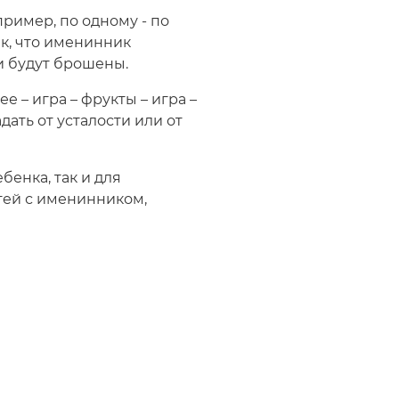
пример, по одному - по
ак, что именинник
ти будут брошены.
е – игра – фрукты – игра –
дать от усталости или от
бенка, так и для
стей с именинником,