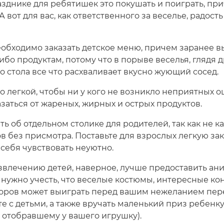
азднике для ребятишек это покушать и поиграть, при
А вот для вас, как ответственного за веселье, радость
обходимо заказать детское меню, причем заранее в
ибо продуктам, потому что в порыве веселья, глядя д
 со стола все что расхваливает вкусно жующий сосед.
но легкой, чтобы ни у кого не возникло неприятных 
заться от жареных, жирных и острых продуктов.
ь об отдельном столике для родителей, так как не к
в без присмотра. Поставьте для взрослых легкую заку
 себя чувствовать неуютно.
азвлечению детей, наверное, лучше предоставить ани
о нужно учесть, что веселые костюмы, интересные к
оров может выиграть перед вашим нежеланием пере
те с детьми, а также вручать маленький приз ребенк
а отобравшему у вашего игрушку).