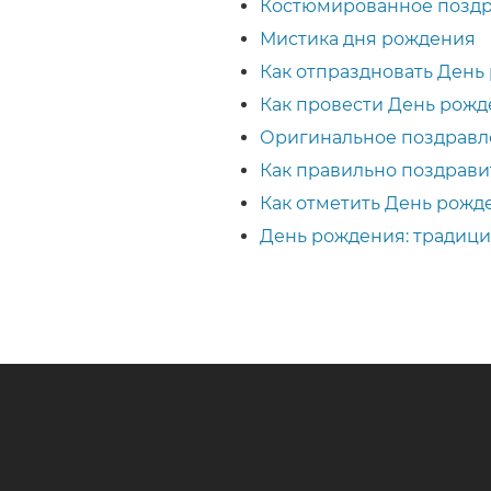
Костюмированное поздр
Мистика дня рождения
Как отпраздновать День
Как провести День рожд
Оригинальное поздравл
Как правильно поздрави
Как отметить День рожд
День рождения: традиц