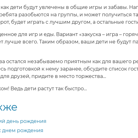
к как дети будут увлечены в общие игры и забавы. На
ребята разобьются на группы, и может получиться т
орот, будет играть с лучшим другом, а остальные гос
ное для игр и еды. Вариант «закуска – игра – горяче
т лучше всего. Таким образом, ваши дети не будут па
ва остался незабываемо приятным как для вашего ре
сь подготовкой к нему заранее, обсудите список го
для друзей, придите в место торжества…
ом! Ведь дети растут так быстро…
кже
кий день рождения
 с днем рождения