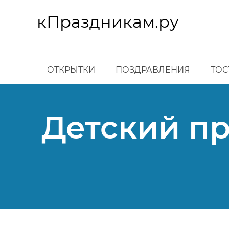
Перейти
к
кПраздникам.ру
основному
содержанию
ОТКРЫТКИ
ПОЗДРАВЛЕНИЯ
ТОС
Детский пр