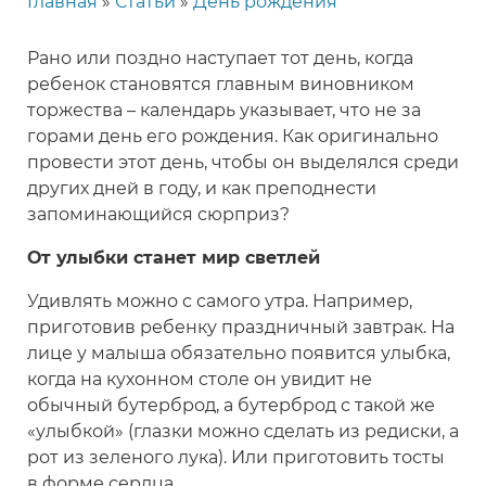
Главная
Статьи
День рождения
Строка
навигации
Рано или поздно наступает тот день, когда
ребенок становятся главным виновником
торжества – календарь указывает, что не за
горами день его рождения. Как оригинально
провести этот день, чтобы он выделялся среди
других дней в году, и как преподнести
запоминающийся сюрприз?
От улыбки станет мир светлей
Удивлять можно с самого утра. Например,
приготовив ребенку праздничный завтрак. На
лице у малыша обязательно появится улыбка,
когда на кухонном столе он увидит не
обычный бутерброд, а бутерброд с такой же
«улыбкой» (глазки можно сделать из редиски, а
рот из зеленого лука). Или приготовить тосты
в форме сердца.