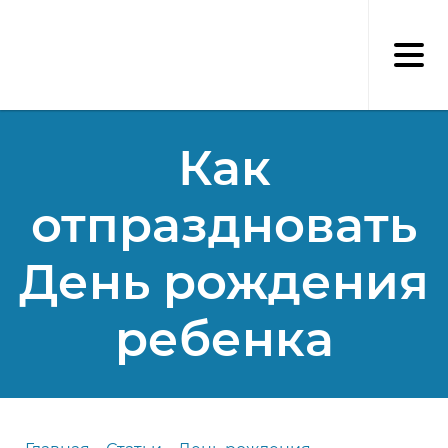
Перейти
к
основному
содержанию
Как
отпраздновать
День рождения
ребенка