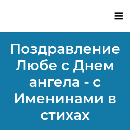
Перейти
к
основному
содержанию
Поздравление
Любе с Днем
ангела - с
Именинами в
стихах