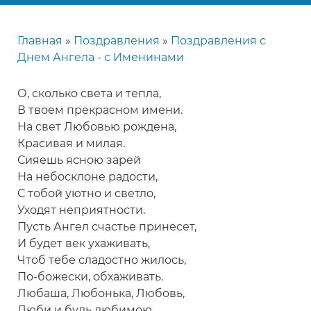
Главная
Поздравления
Поздравления с
Строка
Днем Ангела - с Именинами
навигации
О, сколько света и тепла,
В твоем прекрасном имени.
На свет Любовью рождена,
Красивая и милая.
Сияешь ясною зарей
На небосклоне радости,
С тобой уютно и светло,
Уходят неприятности.
Пусть Ангел счастье принесет,
И будет век ухаживать,
Чтоб тебе сладостно жилось,
По-божески, обхаживать.
Любаша, Любонька, Любовь,
Люби и будь любимою.