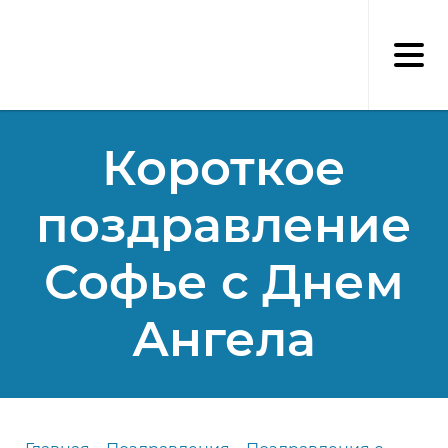
Перейти
к
основному
содержанию
Короткое
поздравление
Софье с Днем
Ангела