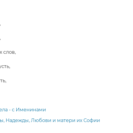
,
,
 слов,
сть,
ть,
ела - с Именинами
ы, Надежды, Любови и матери их Софии