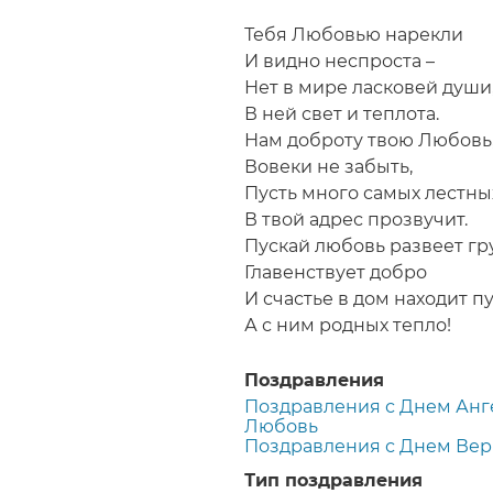
Строка
навигации
Тебя Любовью нарекли
И видно неспроста –
Нет в мире ласковей души
В ней свет и теплота.
Нам доброту твою Любовь
Вовеки не забыть,
Пусть много самых лестных
В твой адрес прозвучит.
Пускай любовь развеет гру
Главенствует добро
И счастье в дом находит пу
А с ним родных тепло!
Поздравления
Поздравления с Днем Анг
Любовь
Поздравления с Днем Вер
Тип поздравления