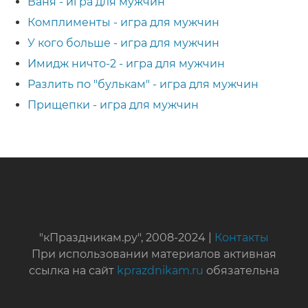
Ваня - игра для мужчин
Комплименты - игра для мужчин
У кого больше - игра для мужчин
Имидж ничто-2 - игра для мужчин
Разлить по "булькам" - игра для мужчин
Прищепки - игра для мужчин
"кПраздникам.ру", 2008-2024 |
Контакты
При использовании материалов активная
ссылка на сайт
kprazdnikam.ru
обязательна