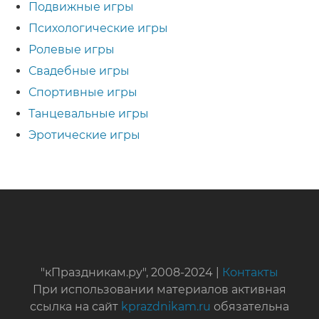
Подвижные игры
Психологические игры
Ролевые игры
Свадебные игры
Спортивные игры
Танцевальные игры
Эротические игры
"кПраздникам.ру", 2008-2024 |
Контакты
При использовании материалов активная
ссылка на сайт
kprazdnikam.ru
обязательна