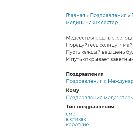
Главная
Поздравления
Строка
медицинских сестер
навигации
Медсестры родные, сегодн
Порадуйтесь солнцу и май
Пусть каждый ваш день буд
И путь открывает заветны
Поздравления
Поздравления с Междуна
Кому
Поздравления медсестра
Тип поздравления
смс
в стихах
короткие