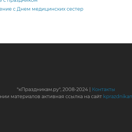
е с праздником
ение с Днем медицинских сестер
"кПраздникам.ру", 2008-2024 |
Контакты
нии материалов активная ссылка на сайт
kprazdnika