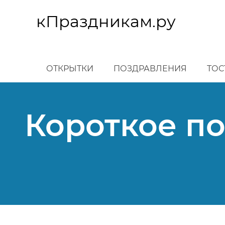
Перейти
к
кПраздникам.ру
основному
содержанию
ОТКРЫТКИ
ПОЗДРАВЛЕНИЯ
ТОС
Короткое п