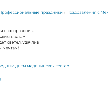
Профессиональные праздники
Поздравления с М
я ваш праздник,
ским цветам!
ет светел, удачлив
м мечтам!
родным днем медицинских сестер
м