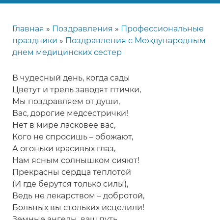
Главная
Поздравления
Профессиональные
Строка
праздники
Поздравления с Международным
навигации
днем медицинских сестер
В чудесный день, когда сады
Цветут и трель заводят птички,
Мы поздравляем от души,
Вас, дорогие медсестрички!
Нет в мире ласковее вас,
Кого не спросишь – обожают,
А огоньки красивых глаз,
Нам ясным солнышком сияют!
Прекрасны сердца теплотой
(И где берутся только силы),
Ведь не лекарством – добротой,
Больных вы стольких исцелили!
Земные ангелы, ваш путь,