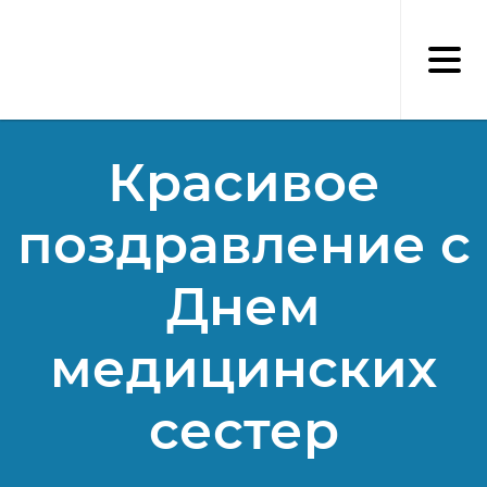
Перейти
к
основному
содержанию
Красивое
поздравление с
Днем
медицинских
сестер