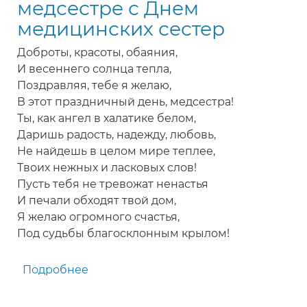
медсестре с Днем
сестер
медицинских сестер
в
стихах
Доброты, красоты, обаяния,
И весеннего солнца тепла,
Поздравляя, тебе я желаю,
В этот праздничный день, медсестра!
Ты, как ангел в халатике белом,
Даришь радость, надежду, любовь,
Не найдешь в целом мире теплее,
Твоих нежных и ласковых слов!
Пусть тебя не тревожат ненастья
И печали обходят твой дом,
Я желаю огромного счастья,
Под судьбы благосклонным крылом!
Подробнее
о
Красивое
поздравление