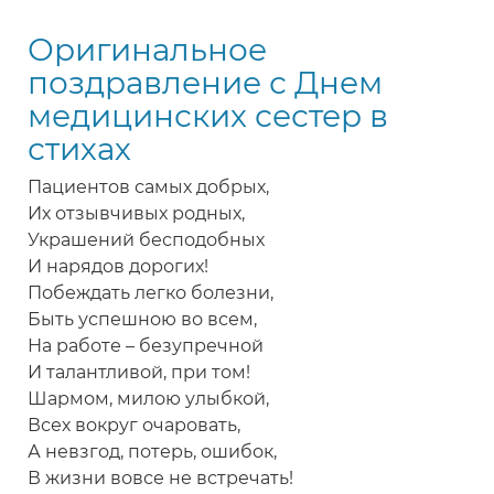
с
Оригинальное
Днем
медсестры
поздравление с Днем
в
медицинских сестер в
стихах
стихах
Пациентов самых добрых,
Их отзывчивых родных,
Украшений бесподобных
И нарядов дорогих!
Побеждать легко болезни,
Быть успешною во всем,
На работе – безупречной
И талантливой, при том!
Шармом, милою улыбкой,
Всех вокруг очаровать,
А невзгод, потерь, ошибок,
В жизни вовсе не встречать!