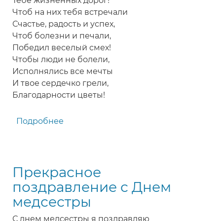
Тебе жизненных дорог!
Чтоб на них тебя встречали
Счастье, радость и успех,
Чтоб болезни и печали,
Победил веселый смех!
Чтобы люди не болели,
Исполнялись все мечты
И твое сердечко грели,
Благодарности цветы!
Подробнее
о
Красивое
поздравление
медсестре
Прекрасное
с
Днем
поздравление с Днем
медицинских
медсестры
сестер
С днем медсестры я поздравляю