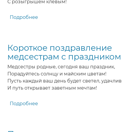
С розыгрышем клевым!
Подробнее
о
Прикольное
поздравление-
розыгрыш
Короткое поздравление
медсестре
с
медсестрам с праздником
праздником
Медсестры родные, сегодня ваш праздник,
Порадуйтесь солнцу и майским цветам!
Пусть каждый ваш день будет светел, удачлив
И путь открывает заветным мечтам!
Подробнее
о
Короткое
поздравление
медсестрам
с