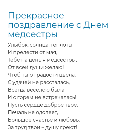
медсестре
Прекрасное
с
Днем
поздравление с Днем
медицинских
медсестры
сестер
Улыбок, солнца, теплоты
И прелести от мая,
Тебе на день я медсестры,
От всей души желаю!
Чтоб ты от радости цвела,
С удачей не рассталась,
Всегда веселою была
И с горем не встречалась!
Пусть сердце доброе твое,
Печаль не одолеет,
Большое счастье и любовь,
За труд твой – душу греют!