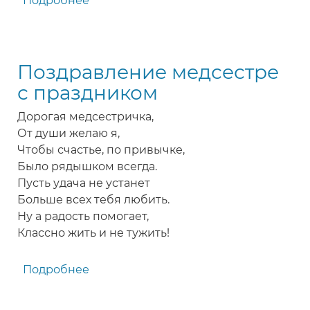
Подробнее
о
Поздравление
медсестрам
с
Поздравление медсестре
Международным
днем
с праздником
медицинских
Дорогая медсестричка,
сестер
От души желаю я,
Чтобы счастье, по привычке,
Было рядышком всегда.
Пусть удача не устанет
Больше всех тебя любить.
Ну а радость помогает,
Классно жить и не тужить!
Подробнее
о
Поздравление
медсестре