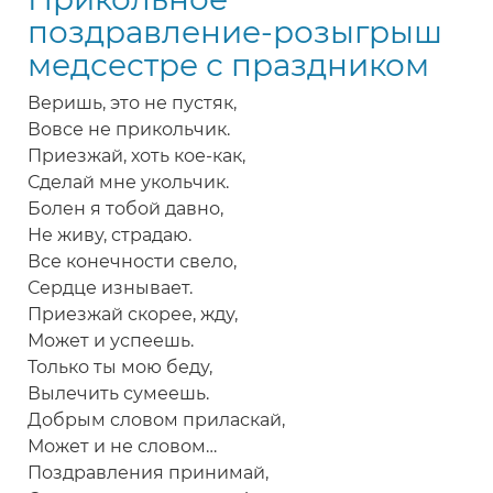
Днем
поздравление-розыгрыш
медицинских
медсестре с праздником
сестер
Веришь, это не пустяк,
Вовсе не прикольчик.
Приезжай, хоть кое-как,
Сделай мне укольчик.
Болен я тобой давно,
Не живу, страдаю.
Все конечности свело,
Сердце изнывает.
Приезжай скорее, жду,
Может и успеешь.
Только ты мою беду,
Вылечить сумеешь.
Добрым словом приласкай,
Может и не словом…
Поздравления принимай,