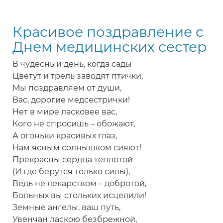
поздравление
с
Красивое поздравление с
Днем
медсестры
Днем медицинских сестер
В чудесный день, когда сады
Цветут и трель заводят птички,
Мы поздравляем от души,
Вас, дорогие медсестрички!
Нет в мире ласковее вас,
Кого не спросишь – обожают,
А огоньки красивых глаз,
Нам ясным солнышком сияют!
Прекрасны сердца теплотой
(И где берутся только силы),
Ведь не лекарством – добротой,
Больных вы стольких исцелили!
Земные ангелы, ваш путь,
Увенчан ласкою безбрежной,