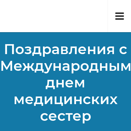
Перейти
к
основному
содержанию
Поздравления с
Международны
днем
медицинских
сестер