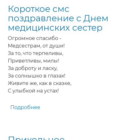
Короткое смс
медсестры
в
поздравление с Днем
стихах
медицинских сестер
Огромное спасибо -
Медсестрам, от души!
За то, что терпеливы,
Приветливы, милы!
За доброту и ласку,
За солнышко в глазах!
Живите же, как в сказке,
С улыбкой на устах!
Подробнее
о
Короткое
смс
поздравление
Прикольное
с