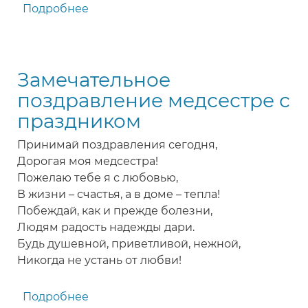
Подробнее
о
Прекрасное
поздравление
с
Замечательное
Днем
медсестры
поздравление медсестре с
праздником
Принимай поздравления сегодня,
Дорогая моя медсестра!
Пожелаю тебе я с любовью,
В жизни – счастья, а в доме – тепла!
Побеждай, как и прежде болезни,
Людям радость надежды дари.
Будь душевной, приветливой, нежной,
Никогда не устань от любви!
Подробнее
о