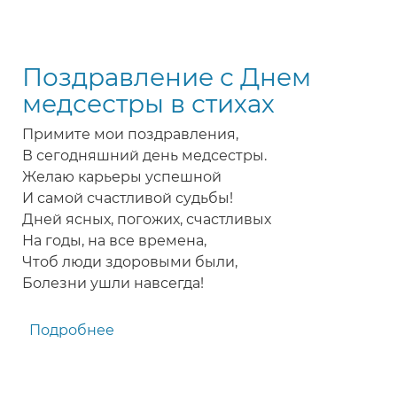
Замечательное
поздравление
медсестре
Поздравление с Днем
с
праздником
медсестры в стихах
Примите мои поздравления,
В сегодняшний день медсестры.
Желаю карьеры успешной
И самой счастливой судьбы!
Дней ясных, погожих, счастливых
На годы, на все времена,
Чтоб люди здоровыми были,
Болезни ушли навсегда!
Подробнее
о
Поздравление
с
Днем