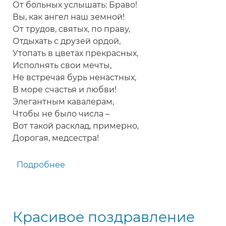
От больных услышать: Браво!
Вы, как ангел наш земной!
От трудов, святых, по праву,
Отдыхать с друзей ордой,
Утопать в цветах прекрасных,
Исполнять свои мечты,
Не встречая бурь ненастных,
В море счастья и любви!
Элегантным кавалерам,
Чтобы не было числа –
Вот такой расклад, примерно,
Дорогая, медсестра!
Подробнее
о
Оригинальное
поздравление
с
Красивое поздравление
Днем
медицинских