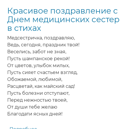
с
Красивое поздравление с
Днем
медицинских
Днем медицинских сестер
сестер
в стихах
Медсестричка, поздравляю,
Ведь, сегодня, праздник твой!
Веселись, забот не зная,
Пусть шампанское рекой!
От цветов, улыбок милых,
Пусть сияет счастьем взгляд,
Обожаемой, любимой,
Расцветай, как майский сад!
Пусть болезни отступают,
Перед нежностью твоей,
От души тебе желаю
Благодати ясных дней!