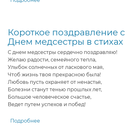
Подробнее
о
Красивое
поздравление
с
Короткое поздравление с
Днем
медицинских
Днем медсестры в стихах
сестер
С днем медсестры сердечно поздравляю!
в
Желаю радости, семейного тепла,
стихах
Улыбок солнечных от ласкового мая,
Чтоб жизнь твоя прекрасною была!
Любовь пусть охраняет от ненастья,
Болезни станут тенью прошлых лет,
Большое человеческое счастье,
Ведет путем успехов и побед!
Подробнее
о
Короткое
поздравление