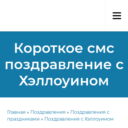
Перейти
к
основному
содержанию
Короткое смс
поздравление с
Хэллоуином
Главная
Поздравления
Поздравления с
Строка
праздниками
Поздравления с Хэллоуином
навигации