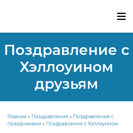
Перейти
к
основному
содержанию
Поздравление с
Хэллоуином
друзьям
Главная
Поздравления
Поздравления с
Строка
праздниками
Поздравления с Хэллоуином
навигации