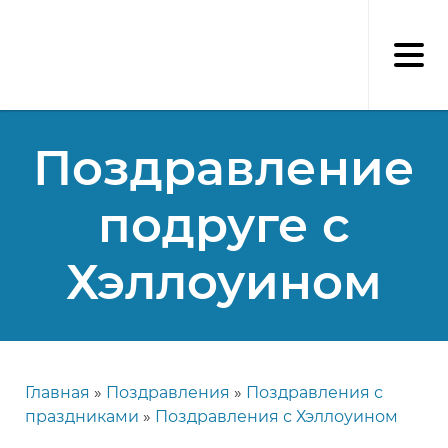
Перейти
к
основному
содержанию
Поздравление
подруге с
Хэллоуином
Главная
Поздравления
Поздравления с
Строка
праздниками
Поздравления с Хэллоуином
навигации