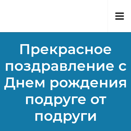
Перейти
к
основному
содержанию
Прекрасное
поздравление с
Днем рождения
подруге от
подруги