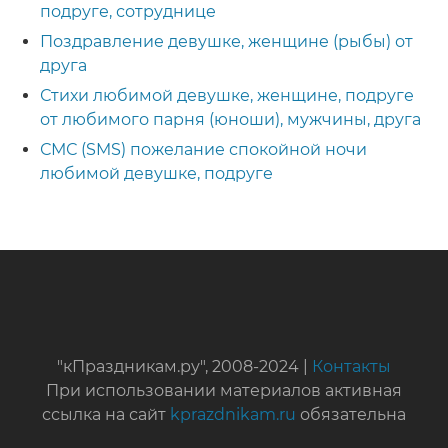
подруге, сотруднице
Поздравление девушке, женщине (рыбы) от
друга
Стихи любимой девушке, женщине, подруге
от любимого парня (юноши), мужчины, друга
СМС (SMS) пожелание спокойной ночи
любимой девушке, подруге
"кПраздникам.ру", 2008-2024 |
Контакты
При использовании материалов активная
ссылка на сайт
kprazdnikam.ru
обязательна