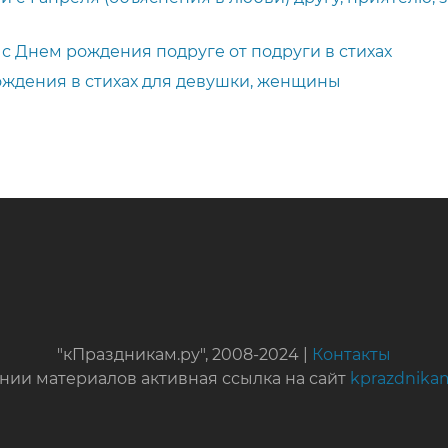
с Днем рождения подруге от подруги в стихах
ждения в стихах для девушки, женщины
"кПраздникам.ру", 2008-2024 |
Контакты
нии материалов активная ссылка на сайт
kprazdnika