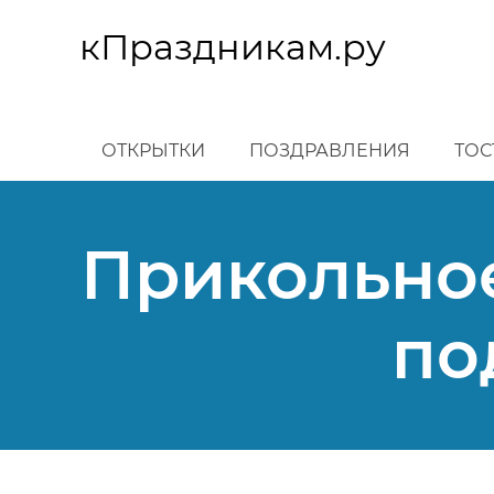
Перейти
к
кПраздникам.ру
основному
содержанию
ОТКРЫТКИ
ПОЗДРАВЛЕНИЯ
ТОС
Прикольное
по