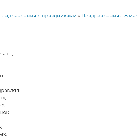
Поздравления с праздниками
Поздравления с 8 ма
ляют,
о.
дравляя:
ых,
х,
шек
,
ых,