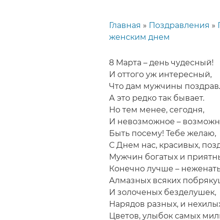
Главная
Поздравления
Строка
женским днем
навигации
8 Марта – день чудесный!
И оттого уж интересный,
Что дам мужчины поздрав
А это редко так бывает.
Но тем менее, сегодня,
И невозможное – возможн
Быть посему! Тебе желаю,
С Днем нас, красивых, поз
Мужчин богатых и приятн
Конечно лучше – неженаты
Алмазных всяких побряку
И золоченых безделушек,
Нарядов разных, и нехилых
Цветов, улыбок самых мил