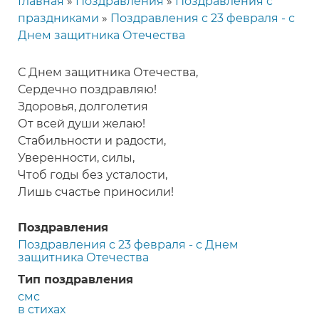
Главная
Поздравления
Поздравления с
Строка
праздниками
Поздравления с 23 февраля - с
навигации
Днем защитника Отечества
С Днем защитника Отечества,
Сердечно поздравляю!
Здоровья, долголетия
От всей души желаю!
Стабильности и радости,
Уверенности, силы,
Чтоб годы без усталости,
Лишь счастье приносили!
Поздравления
Поздравления с 23 февраля - с Днем
защитника Отечества
Тип поздравления
смс
в стихах