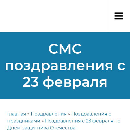
Перейти
к
основному
содержанию
СМС
поздравления с
23 февраля
Главная
Поздравления
Поздравления с
Строка
праздниками
Поздравления с 23 февраля - с
навигации
Днем защитника Отечества