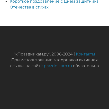
Короткое поздравление с Днем защитника
Отечества в стихах
"кПраздникам.ру", 2008-2024 |
Контакты
При использовании материалов активная
ссылка на сайт
kprazdnikam.ru
обязательна