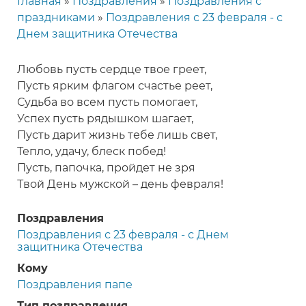
Главная
Поздравления
Поздравления с
Строка
праздниками
Поздравления с 23 февраля - с
навигации
Днем защитника Отечества
Любовь пусть сердце твое греет,
Пусть ярким флагом счастье реет,
Судьба во всем пусть помогает,
Успех пусть рядышком шагает,
Пусть дарит жизнь тебе лишь свет,
Тепло, удачу, блеск побед!
Пусть, папочка, пройдет не зря
Твой День мужской – день февраля!
Поздравления
Поздравления с 23 февраля - с Днем
защитника Отечества
Кому
Поздравления папе
Тип поздравления