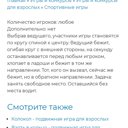
Главная
Игры и конкурсы
Игры и конкурсы
Строка
для взрослых
Спортивные игры
навигации
Количество игроков: любое
Дополнительно: нет
Выбрав ведущего, участники игры становятся
по кругу спиной к центру. Ведущий бежит,
огибая круг с внешней стороны, на секунду
останавливается перед любым игроком,
хлопает в ладоши и бежит в том же
направлении. Тот, кого он вызвал, сейчас же
бежит, но в обратном направлении. Задача:
занять свободное место. Оставшийся без
места водит.
Смотрите также
Колокол - подвижная игра для взрослых
Взять в кольцо - подвижная игра для