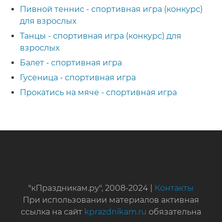
Пивной теннис - спортивная игра (конкурс)
для взрослых
Танцы - спортивная игра (конкурс) для
взрослых
Балет - спортивная игра
Гусеница - спортивная игра
Прокатись на мяче - спортивная игра
"кПраздникам.ру", 2008-2024 |
Контакты
При использовании материалов активная
ссылка на сайт
kprazdnikam.ru
обязательна