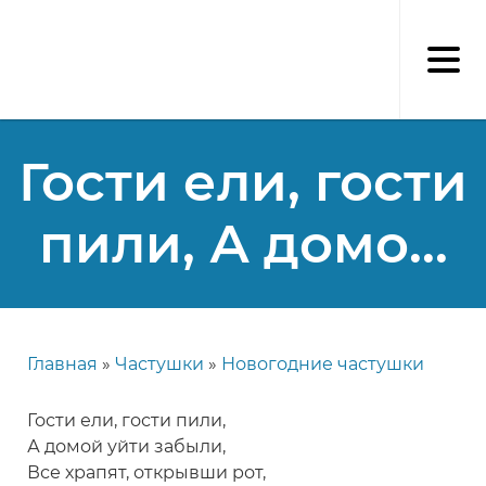
Перейти
к
основному
содержанию
Гости ели, гости
пили, А домо...
Главная
Частушки
Новогодние частушки
Строка
навигации
Гости ели, гости пили,
А домой уйти забыли,
Все храпят, открывши рот,