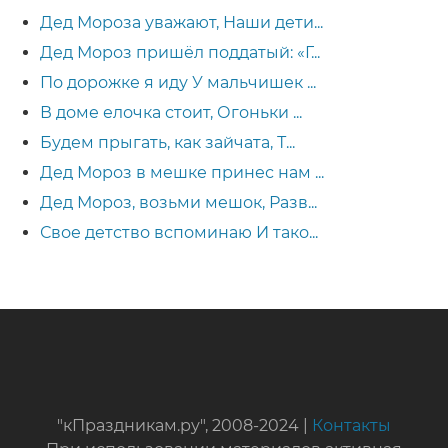
Дед Мороза уважают, Наши дети...
Дед Мороз пришёл поддатый: «Г...
По дорожке я иду У мальчишек ...
В доме елочка стоит, Огоньки ...
Будем прыгать, как зайчата, Т...
Дед Мороз в мешке принес нам ...
Дед Мороз, возьми мешок, Разв...
Свое детство вспоминаю И тако...
"кПраздникам.ру", 2008-2024 |
Контакты