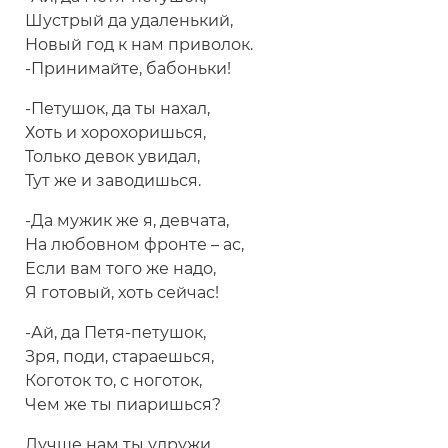
Шустрый да удаленький,
Новый год к нам приволок.
-Принимайте, бабоньки!
-Петушок, да ты нахал,
Хоть и хорохоришься,
Только девок увидал,
Тут же и заводишься.
-Да мужик же я, девчата,
На любовном фронте – ас,
Если вам того же надо,
Я готовый, хоть сейчас!
-Ай, да Петя-петушок,
Зря, поди, стараешься,
Коготок то, с ноготок,
Чем же ты пиаришься?
Лучше нам ты удружи