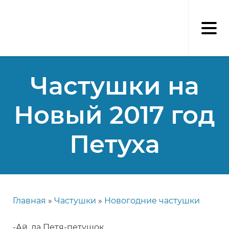
Перейти
к
основному
содержанию
Частушки на
Новый 2017 год
Петуха
Главная
Частушки
Новогодние частушки
Строка
навигации
-Ай, да Петя-петушок,