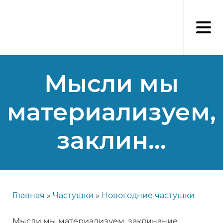
Перейти
к
основному
содержанию
Мысли мы
материализуем,
заклин...
Главная
Частушки
Новогодние частушки
Строка
навигации
Мысли мы материализуем, заклинание