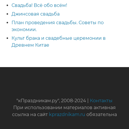
Свадьба! Всё обо всём!
Джинсовая свадьба
План проведения свадьбы. Советы по
экономии.
Культ брака и свадебные церемонии в
Древнем Китае
"кПраздникам.ру", 2008-2024 |
Контакты
При использовании материалов активная
ссылка на сайт
kprazdnikam.ru
обязательна