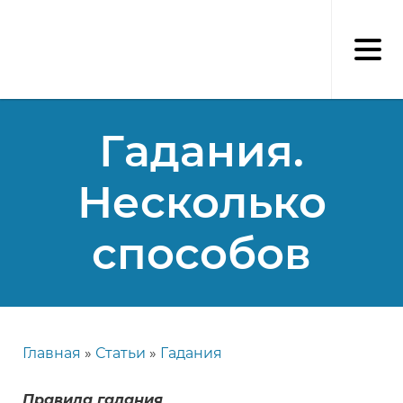
Перейти
к
основному
содержанию
Гадания.
Несколько
способов
Главная
Статьи
Гадания
Строка
навигации
Правила гадания