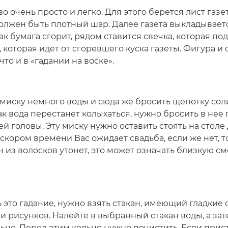
о очень просто и легко. Для этого берется лист газе
 должен быть плотный шар. Далее газета выкладывает
ак бумага сгорит, рядом ставится свечка, которая по
 которая идет от сгоревшего куска газеты. Фигура и
что и в «гадании на воске».
миску немного воды и сюда же бросить щепотку соли,
ак вода перестанет колыхаться, нужно бросить в нее 
 головы. Эту миску нужно оставить стоять на столе д
 скором времени Вас ожидает свадьба, если же нет, 
н из волосков утонет, это может означать близкую с
 это гадание, нужно взять стакан, имеющий гладкие с
 рисунков. Налейте в выбранный стакан воды, а зат
ьцо. Перед этим кольцо нужно почистить. Если прис