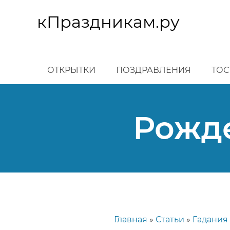
Перейти
к
кПраздникам.ру
основному
содержанию
ОТКРЫТКИ
ПОЗДРАВЛЕНИЯ
ТОС
Рожде
Главная
Статьи
Гадания