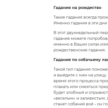
Строка
навигации
Гадания на рождество
Такие гадания всегда прохо
Именно гадания в эти дни
В этот двухнедельный пер
гадание можете попробоват
именно в Ваших силах изм
рождественские гадания.
Гадание по собачьему л
Такой тип гадания поможе
и выйдите с ним на улицу.
время этого процесса прои
плакать или смеяться при
будет злобный и отрывист
«веселым» и заливистым, з
станет собачий вой – он г