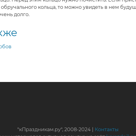
 обручального кольца, то можно увидеть в нем будущ
чень долго.
кже
собов
"кПраздникам.ру", 2008-2024 |
Контакты