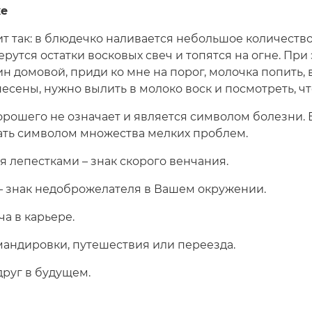
ке
т так: в блюдечко наливается небольшое количество
ерутся остатки восковых свеч и топятся на огне. При
н домовой, приди ко мне на порог, молочка попить, в
несены, нужно вылить в молоко воск и посмотреть, чт
 хорошего не означает и является символом болезни. 
тать символом множества мелких проблем.
 лепестками – знак скорого венчания.
– знак недоброжелателя в Вашем окружении.
ча в карьере.
мандировки, путешествия или переезда.
друг в будущем.