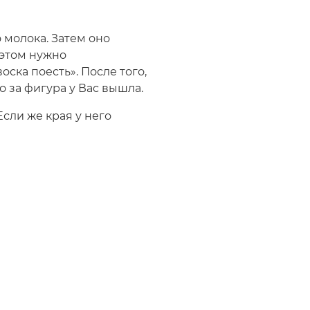
 молока. Затем оно
 этом нужно
оска поесть». После того,
о за фигура у Вас вышла.
Если же края у него