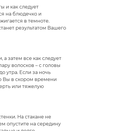
ты и как следует
ся на блюдечко и
джигается в темноте.
 станет результатом Вашего
 а затем все как следует
пару волосков – с головы
о утра. Если за ночь
то Вы в скором времени
мерть или тяжелую
тенки. На стакане не
ем опустите на середину
тально и долго