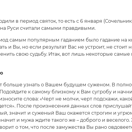
дили в период святок, то есть с 6 января (Сочельник
 на Руси считали самыми правдивыми.
иод самым популярным гаданием было гадание на к
ь и Вы, но если результат Вас не устроит, не стоит 
енить свою судьбу. Итак, вот лишь некоторые самы
аю
т больше узнать о Вашем будущем суженом. В полно
 Подойдите к самому близкому к Вам сугробу и начнит
зносите слова: «Черт не молчи, черт подскажи, како
дется». После произнесения данных слов прислушайте
ый, значит и суженый Ваш окажется строгим и угрюм
начит и мужа ждите такого же – доброго и веселого
оворит о том, что после замужества Вы рано овдовеет