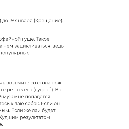
) до 19 января (Крещение).
офейной гуще. Такое
на нем зацикливаться, ведь
е популярные
чь возьмите со стола нож
е резать его (сугроб). Во
й муж мне попадется,
сь к лаю собак. Если он
ым. Если же лай будет
. Худшим результатом
е.