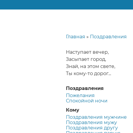
Главная
Поздравления
Строка
навигации
Наступает вечер,
Засыпает город,
Знай, на этом свете,
Ты кому-то дорог...
Поздравления
Пожелания
Спокойной ночи
Кому
Поздравления мужчине
Поздравления мужу
Поздравления другу