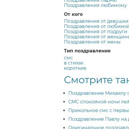
Поздравления парню
Поздравления любимому
От кого
Поздравления от девушки
Поздравления от любимо
Поздравления от подруги
Поздравления от женщин
Поздравления от жены
Тип поздравления
смс
в стихах
короткие
Смотрите та
Поздравление Михаилу с
СМС спокойной ночи лю
Прикольное смс с первы
Поздравление Павлу на
Оригинальное поздравл