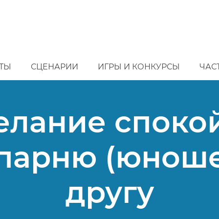
ТЫ
СЦЕНАРИИ
ИГРЫ И КОНКУРСЫ
ЧАС
лание споко
арню (юноше
другу