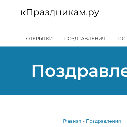
Перейти
к
кПраздникам.ру
основному
содержанию
ОТКРЫТКИ
ПОЗДРАВЛЕНИЯ
ТОС
Поздравле
Главная
Поздравления