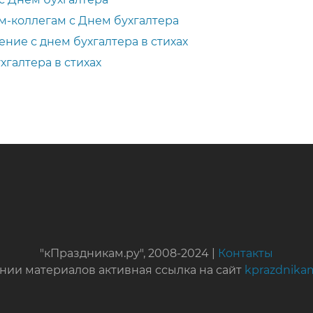
-коллегам с Днем бухгалтера
ние с днем бухгалтера в стихах
галтера в стихах
"кПраздникам.ру", 2008-2024 |
Контакты
нии материалов активная ссылка на сайт
kprazdnika