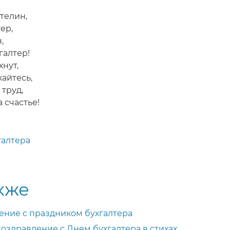
телин,
ер,
,
галтер!
нут,
кайтесь,
труд,
 счастье!
галтера
кже
ние с праздником бухгалтера
оздравление с Днем бухгалтера в стихах