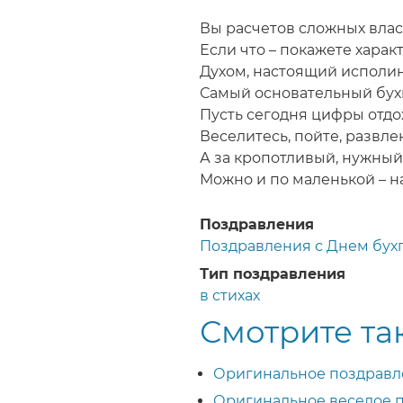
Строка
навигации
Вы расчетов сложных влас
Если что – покажете характ
Духом, настоящий исполин
Самый основательный бух
Пусть сегодня цифры отдох
Веселитесь, пойте, развле
А за кропотливый, нужный 
Можно и по маленькой – на
Поздравления
Поздравления с Днем бух
Тип поздравления
в стихах
Смотрите та
Оригинальное поздравле
Оригинальное веселое п