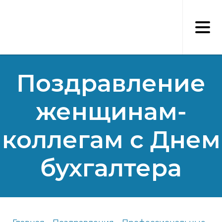
Перейти
к
основному
содержанию
Поздравление
женщинам-
коллегам с Днем
бухгалтера