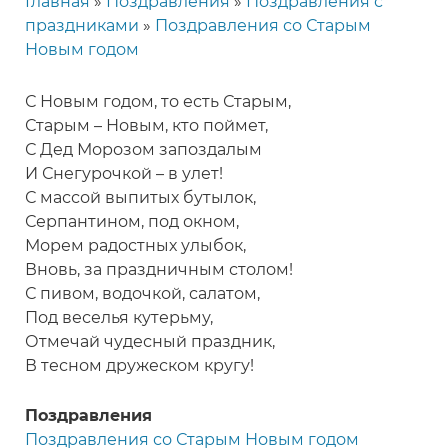
Главная
Поздравления
Поздравления с
Строка
праздниками
Поздравления со Старым
навигации
Новым годом
С Новым годом, то есть Старым,
Старым – Новым, кто поймет,
С Дед Морозом запоздалым
И Снегурочкой – в улет!
С массой выпитых бутылок,
Серпантином, под окном,
Морем радостных улыбок,
Вновь, за праздничным столом!
С пивом, водочкой, салатом,
Под веселья кутерьму,
Отмечай чудесный праздник,
В тесном дружеском кругу!
Поздравления
Поздравления со Старым Новым годом