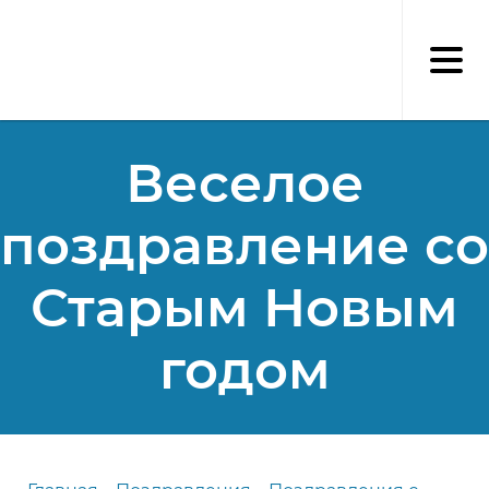
Перейти
к
основному
содержанию
Веселое
поздравление со
Старым Новым
годом