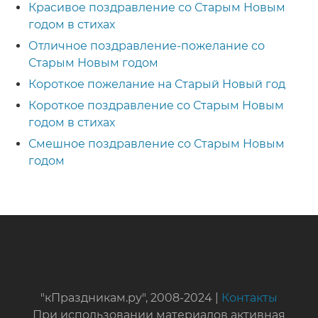
Красивое поздравление со Старым Новым
годом в стихах
Отличное поздравление-пожелание со
Старым Новым годом
Короткое пожелание на Старый Новый год
Короткое поздравление со Старым Новым
годом в стихах
Смешное поздравление со Старым Новым
годом
"кПраздникам.ру", 2008-2024 |
Контакты
При использовании материалов активная