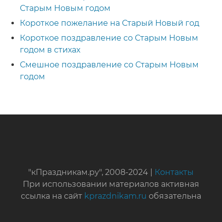
Старым Новым годом
Короткое пожелание на Старый Новый год
Короткое поздравление со Старым Новым
годом в стихах
Смешное поздравление со Старым Новым
годом
"кПраздникам.ру", 2008-2024 |
Контакты
При использовании материалов активная
ссылка на сайт
kprazdnikam.ru
обязательна