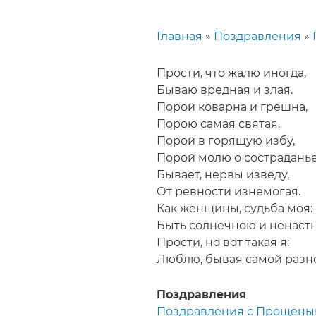
Главная
Поздравления
Строка
навигации
Прости, что жалю иногда,
Бываю вредная и злая.
Порой коварна и грешна,
Порою самая святая.
Порой в горящую избу,
Порой молю о состраданье
Бывает, нервы изведу,
От ревности изнемогая.
Как женщины, судьба моя:
Быть солнечною и ненастн
Прости, но вот такая я:
Люблю, бывая самой разн
Поздравления
Поздравления с Прощены