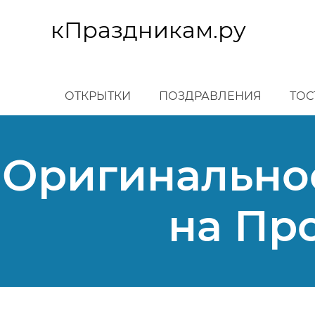
Перейти
к
кПраздникам.ру
основному
содержанию
ОТКРЫТКИ
ПОЗДРАВЛЕНИЯ
ТОС
Оригинально
на Пр