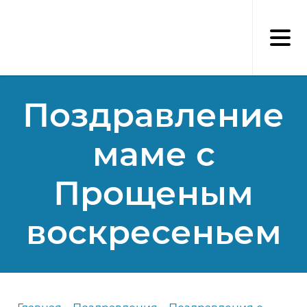
Перейти
к
основному
содержанию
Поздравление
маме с
Прощеным
воскресеньем