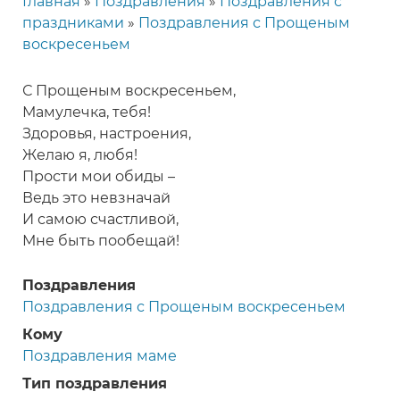
Главная
Поздравления
Поздравления с
Строка
праздниками
Поздравления с Прощеным
навигации
воскресеньем
С Прощеным воскресеньем,
Мамулечка, тебя!
Здоровья, настроения,
Желаю я, любя!
Прости мои обиды –
Ведь это невзначай
И самою счастливой,
Мне быть пообещай!
Поздравления
Поздравления с Прощеным воскресеньем
Кому
Поздравления маме
Тип поздравления