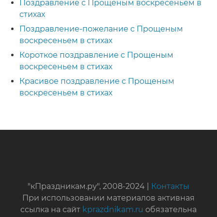
Поздравление с Прощеным воскресеньем в
стихах
Поздравление-пожелание с Прощеным
воскресеньем в стихах
Короткое поздравление с Прощеным
воскресеньем в стихах
Красивое поздравление с Прощеным
воскресеньем в стихах
"кПраздникам.ру", 2008-2024 |
Контакты
При использовании материалов активная
ссылка на сайт
kprazdnikam.ru
обязательна