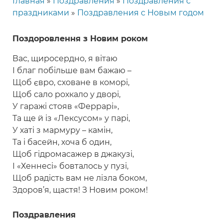
Главная
Поздравления
Поздравления с
Строка
праздниками
Поздравления с Новым годом
навигации
Поздоровлення з Новим роком
Вас, щиросердно, я вітаю
І благ побільше вам бажаю –
Щоб євро, сховане в коморі,
Щоб сало рохкало у дворі,
У гаражі стояв «Феррарі»,
Та ще й із «Лексусом» у парі,
У хаті з мармуру – камін,
Та і басейн, хоча б один,
Щоб гідромасажер в джакузі,
І «Хеннесі» бовталось у пузі,
Щоб радість вам не лізла боком,
Здоров’я, щастя! З Новим роком!
Поздравления