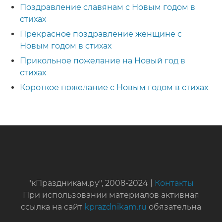
Поздравление славянам с Новым годом в
стихах
Прекрасное поздравление женщине с
Новым годом в стихах
Прикольное пожелание на Новый год в
стихах
Короткое пожелание с Новым годом в стихах
"кПраздникам.ру", 2008-2024 |
Контакты
При использовании материалов активная
ссылка на сайт
kprazdnikam.ru
обязательна