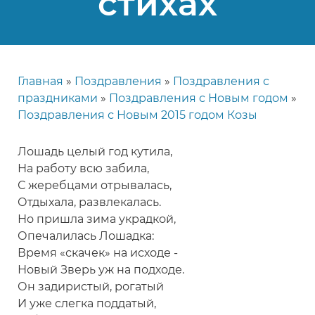
стихах
Главная
Поздравления
Поздравления с
Строка
праздниками
Поздравления с Новым годом
навигации
Поздравления с Новым 2015 годом Козы
Лошадь целый год кутила,
На работу всю забила,
С жеребцами отрывалась,
Отдыхала, развлекалась.
Но пришла зима украдкой,
Опечалилась Лошадка:
Время «скачек» на исходе -
Новый Зверь уж на подходе.
Он задиристый, рогатый
И уже слегка поддатый,